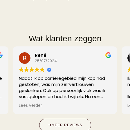
Wat klanten zeggen
René
25/07/2024
e
Nadat ik op carrièregebied mijn kop had
I
gestoten, was mijn zelfvertrouwen
m
geslonken. Ook op persoonlijk vlak was ik
vastgelopen en had ik twijfels. Na een
I
zoektocht in een doolhof van coaches,
Z
Lees verder
L
zonder enige ervaring op dit gebied kwam
g
ik uit bij Zelah. Haar expertise, persoonlijke
Z
verhaal en de klik die ik met haar voelde
s
MEER REVIEWS
spraken me meteen aan.
b