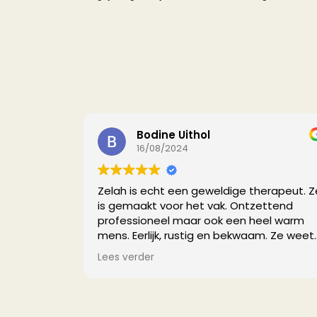
Bodine Uithol
16/08/2024
Zelah is echt een geweldige therapeut. Z
is gemaakt voor het vak. Ontzettend
professioneel maar ook een heel warm
mens. Eerlijk, rustig en bekwaam. Ze weet
constant tot de kern te komen. Na mijn
Lees verder
sessies ben ik van mijn klachten af. Ik ben
haar heel dankbaar.