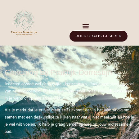
BOEK GRATIS GESPREK
Coaching bij Praktijk Dorrestijn
Iedereen ervaart wel eens twijfel, keuzestress, (faal)angst of een gevoel
van richtingloosheid. Dit kan gaan over jezelf, maar kan ook voorkomen
in je werk, of op een ander vlak.
Als je merkt dat je er niet meer zelf uitkomt, dan is het verstandig om
samen met een deskundige te kijken naar wat jij niet meer wilt en hoe je
je wél wilt voelen. Ik help je graag verder op weg op jouw professionele
pad.