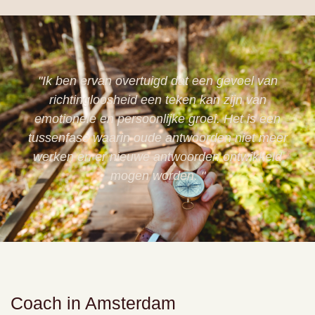
"Ik ben ervan overtuigd dat een gevoel van
richtingloosheid een teken kan zijn van
emotionele en persoonlijke groei. Het is een
tussenfase waarin oude antwoorden niet meer
werken en er nieuwe antwoorden ontwikkeld
mogen worden. "
Coach in Amsterdam